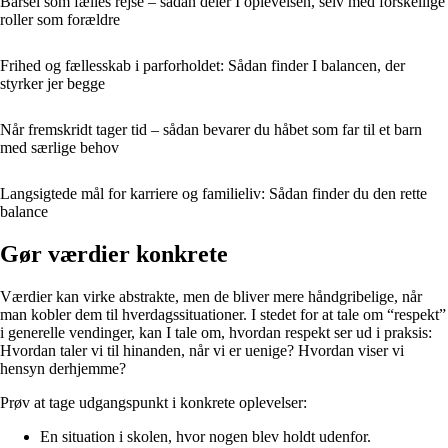
Barsel som fælles rejse – sådan deler I oplevelsen, selv med forskellige
roller som forældre
Frihed og fællesskab i parforholdet: Sådan finder I balancen, der
styrker jer begge
Når fremskridt tager tid – sådan bevarer du håbet som far til et barn
med særlige behov
Langsigtede mål for karriere og familieliv: Sådan finder du den rette
balance
Gør værdier konkrete
Værdier kan virke abstrakte, men de bliver mere håndgribelige, når
man kobler dem til hverdagssituationer. I stedet for at tale om “respekt”
i generelle vendinger, kan I tale om, hvordan respekt ser ud i praksis:
Hvordan taler vi til hinanden, når vi er uenige? Hvordan viser vi
hensyn derhjemme?
Prøv at tage udgangspunkt i konkrete oplevelser:
En situation i skolen, hvor nogen blev holdt udenfor.