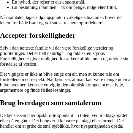
En nyhed, der rejser et etisk spørgsmål.
En beslutning i familien – fx om penge, miljø eller fritid.
Når samtalen tager udgangspunkt i virkelige situationer, bliver det
lettere for både børn og voksne at relatere og reflektere.
Accepter forskelligheder
Selv i den tætteste familie vil der være forskellige værdier og
prioriteringer. Det er helt naturligt – og faktisk en styrke.
Forskelligheder giver mulighed for at lære af hinanden og udvide sin
forståelse af verden.
Det vigtigste er ikke at blive enige om alt, men at kunne tale om
forskellene med respekt. Når børn ser, at man kan være uenige uden at
blive uvenner, lærer de en vigtig demokratisk kompetence: at lytte,
argumentere og finde fælles løsninger.
Brug hverdagen som samtalerum
De bedste samtaler opstår ofte spontant – i bilen, ved middagsbordet
eller på en gåtur. Det behøver ikke være planlagt eller formelt. Det
handler om at gribe de små øjeblikke, hvor nysgerrigheden opstår.