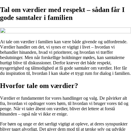
Tal om værdier med respekt – sådan får I
gode samtaler i familien
At tale om værdier i familien kan være både givende og udfordrende.
Værdier handler om det, vi synes er vigtigt i livet – hvordan vi
behandler hinanden, hvad vi prioriterer, og hvordan vi træffer
beslutninger. Men når forskellige holdninger mødes, kan samtalerne
hurtigt blive til diskussioner. Derfor kræver det både respekt,
nysgerrighed og tålmodighed at få gode samtaler om værdier. Her får
du inspiration til, hvordan I kan skabe et trygt rum for dialog i familien.
Hvorfor tale om værdier?
Værdier er fundamentet for vores handlinger og valg. De påvirker alt
fra, hvordan vi opdrager vores børn, til hvordan vi bruger vores tid og
penge. Når vi taler åbent om værdier, bliver det lettere at forstå
hinanden – også når vi ikke er enige.
For børn og unge er det særligt vigtigt at opleve, at deres synspunkter
bliver taget alvorligt. Det giver dem mod til at tænke selv og udvikle