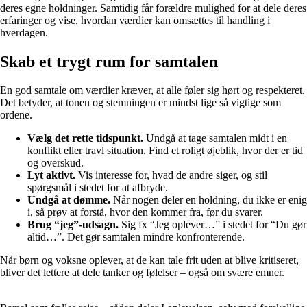
deres egne holdninger. Samtidig får forældre mulighed for at dele deres
erfaringer og vise, hvordan værdier kan omsættes til handling i
hverdagen.
Skab et trygt rum for samtalen
En god samtale om værdier kræver, at alle føler sig hørt og respekteret.
Det betyder, at tonen og stemningen er mindst lige så vigtige som
ordene.
Vælg det rette tidspunkt.
Undgå at tage samtalen midt i en
konflikt eller travl situation. Find et roligt øjeblik, hvor der er tid
og overskud.
Lyt aktivt.
Vis interesse for, hvad de andre siger, og stil
spørgsmål i stedet for at afbryde.
Undgå at dømme.
Når nogen deler en holdning, du ikke er enig
i, så prøv at forstå, hvor den kommer fra, før du svarer.
Brug “jeg”-udsagn.
Sig fx “Jeg oplever…” i stedet for “Du gør
altid…”. Det gør samtalen mindre konfronterende.
Når børn og voksne oplever, at de kan tale frit uden at blive kritiseret,
bliver det lettere at dele tanker og følelser – også om svære emner.