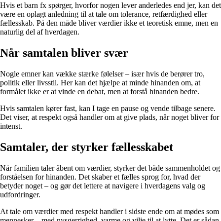
Hvis et barn fx spørger, hvorfor nogen lever anderledes end jer, kan det
være en oplagt anledning til at tale om tolerance, retfærdighed eller
fællesskab. På den måde bliver værdier ikke et teoretisk emne, men en
naturlig del af hverdagen.
Når samtalen bliver svær
Nogle emner kan vække stærke følelser – især hvis de berører tro,
politik eller livsstil. Her kan det hjælpe at minde hinanden om, at
formålet ikke er at vinde en debat, men at forstå hinanden bedre.
Hvis samtalen kører fast, kan I tage en pause og vende tilbage senere.
Det viser, at respekt også handler om at give plads, når noget bliver for
intenst.
Samtaler, der styrker fællesskabet
Når familien taler åbent om værdier, styrker det både sammenholdet og
forståelsen for hinanden. Det skaber et fælles sprog for, hvad der
betyder noget – og gør det lettere at navigere i hverdagens valg og
udfordringer.
At tale om værdier med respekt handler i sidste ende om at mødes som
mennesker – med nysgerrighed, varme og vilje til at lytte. Det er sådan,