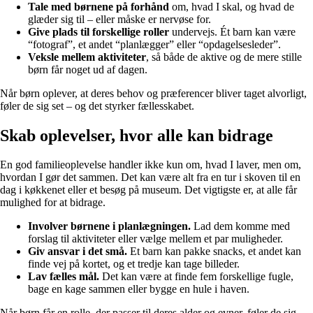
Tale med børnene på forhånd
om, hvad I skal, og hvad de
glæder sig til – eller måske er nervøse for.
Give plads til forskellige roller
undervejs. Ét barn kan være
“fotograf”, et andet “planlægger” eller “opdagelsesleder”.
Veksle mellem aktiviteter
, så både de aktive og de mere stille
børn får noget ud af dagen.
Når børn oplever, at deres behov og præferencer bliver taget alvorligt,
føler de sig set – og det styrker fællesskabet.
Skab oplevelser, hvor alle kan bidrage
En god familieoplevelse handler ikke kun om, hvad I laver, men om,
hvordan I gør det sammen. Det kan være alt fra en tur i skoven til en
dag i køkkenet eller et besøg på museum. Det vigtigste er, at alle får
mulighed for at bidrage.
Involver børnene i planlægningen.
Lad dem komme med
forslag til aktiviteter eller vælge mellem et par muligheder.
Giv ansvar i det små.
Et barn kan pakke snacks, et andet kan
finde vej på kortet, og et tredje kan tage billeder.
Lav fælles mål.
Det kan være at finde fem forskellige fugle,
bage en kage sammen eller bygge en hule i haven.
Når børn får en rolle, der passer til deres alder og evner, føler de sig