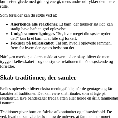
børn viser glæde med grin og energi, mens andre udtrykker den mere
stille.
Som forælder kan du støtte ved at:
Anerkende alle reaktioner.
Et barn, der trækker sig lidt, kan
stadig have haft en god oplevelse.
Undgå sammenligninger.
“Se, hvor meget din søster nyder
det!” kan få et barn til at føle sig forkert.
Fokusér på fællesskabet.
Tal om, hvad I oplevede sammen,
frem for hvem der syntes bedst om det.
Når børn mærker, at deres måde at være på er okay, bliver de mere
trygge i fællesskabet – og det styrker relationen til både søskende og
forældre.
Skab traditioner, der samler
Fælles oplevelser bliver ekstra meningsfulde, når de gentages og får
karakter af traditioner. Det kan være små ritualer, som at tage på
søndagstur, lave pandekager fredag aften eller holde en årlig familiedag
i naturen.
Traditioner giver børn en følelse af kontinuitet og tilhørsforhold. De
ved, hvad de kan glæde sig til, og de oplever, at familien har noget