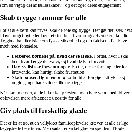
som en vigtig del af fællesskabet – og det øger deres engagement.
Skab trygge rammer for alle
For at alle børn kan trives, skal de føle sig trygge. Det gælder især, hvis
I laver noget nyt eller tager et sted hen, hvor omgivelserne er ukendte.
Tryghed handler både om fysisk sikkerhed og om følelsen af at blive
mødt med forståelse.
Forbered børnene på, hvad der skal ske.
Fortæl, hvor I skal
hen, hvor længe det varer, og hvad de kan forvente.
Hav realistiske forventninger.
En tur, der er for lang eller for
krævende, kan hurtigt skabe frustration.
Skab pauser.
Børn har brug for tid til at fordøje indtryk – og
nogle gange bare sidde stille og kigge.
Når børn mærker, at de ikke skal præstere, men bare være med, bliver
oplevelsen mere afslappet og positiv for alle.
Giv plads til forskellig glæde
Det er let at tro, at en vellykket familieoplevelse kræver, at alle er lige
begejstrede hele tiden. Men sådan er virkeligheden sjældent. Nogle