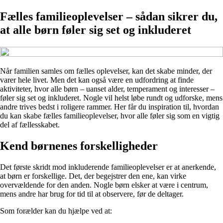
Fælles familieoplevelser – sådan sikrer du,
at alle børn føler sig set og inkluderet
Når familien samles om fælles oplevelser, kan det skabe minder, der
varer hele livet. Men det kan også være en udfordring at finde
aktiviteter, hvor alle børn – uanset alder, temperament og interesser –
føler sig set og inkluderet. Nogle vil helst løbe rundt og udforske, mens
andre trives bedst i roligere rammer. Her får du inspiration til, hvordan
du kan skabe fælles familieoplevelser, hvor alle føler sig som en vigtig
del af fællesskabet.
Kend børnenes forskelligheder
Det første skridt mod inkluderende familieoplevelser er at anerkende,
at børn er forskellige. Det, der begejstrer den ene, kan virke
overvældende for den anden. Nogle børn elsker at være i centrum,
mens andre har brug for tid til at observere, før de deltager.
Som forælder kan du hjælpe ved at: