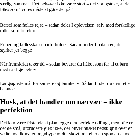
særligt sammen. Det behøver ikke være stort – det vigtigste er, at det
føles som “vores måde at gøre det på”.
Barsel som fælles rejse – sådan deler I oplevelsen, selv med forskellige
roller som forældre
Frihed og fællesskab i parforholdet: Sådan finder I balancen, der
styrker jer begge
Når fremskridt tager tid – sådan bevarer du håbet som far til et barn
med særlige behov
Langsigtede mål for karriere og familieliv: Sådan finder du den rette
balance
Husk, at det handler om nærvær – ikke
perfektion
Det kan være fristende at planlægge den perfekte udflugt, men ofte er
det de små, uforudsete øjeblikke, der bliver husket bedst: grin over en
væltet madkurv, en regnbyge midt i skovturen eller en spontan dans i